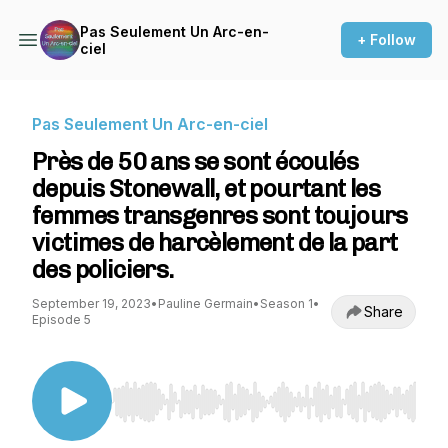
Pas Seulement Un Arc-en-
+ Follow
ciel
Pas Seulement Un Arc-en-ciel
Près de 50 ans se sont écoulés
depuis Stonewall, et pourtant les
femmes transgenres sont toujours
victimes de harcèlement de la part
des policiers.
September 19, 2023
•
Pauline Germain
•
Season 1
•
Share
Episode 5
Use Left/Right to seek, Home/End to jump to st