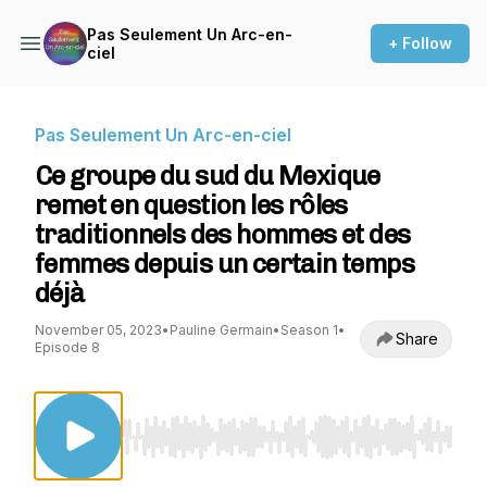
Pas Seulement Un Arc-en-
+ Follow
ciel
Pas Seulement Un Arc-en-ciel
Ce groupe du sud du Mexique
remet en question les rôles
traditionnels des hommes et des
femmes depuis un certain temps
déjà
November 05, 2023
•
Pauline Germain
•
Season 1
•
Share
Episode 8
Use Left/Right to seek, Home/End to jump to st