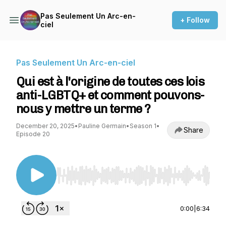
Pas Seulement Un Arc-en-
+ Follow
ciel
Pas Seulement Un Arc-en-ciel
Qui est à l'origine de toutes ces lois
anti-LGBTQ+ et comment pouvons-
nous y mettre un terme ?
December 20, 2025
•
Pauline Germain
•
Season 1
•
Share
Episode 20
Use Left/Right to seek, Home/End to jump to st
0:00
|
6:34