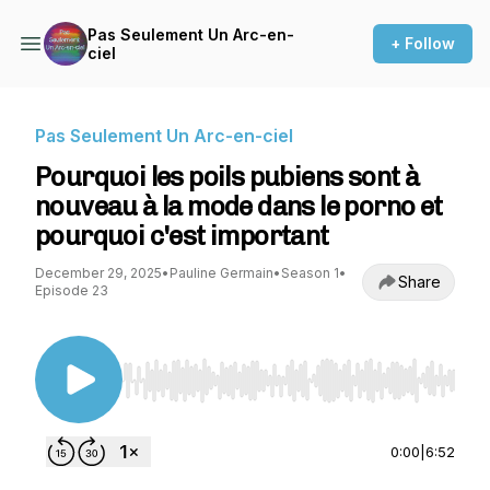
Pas Seulement Un Arc-en-
+ Follow
ciel
Pas Seulement Un Arc-en-ciel
Pourquoi les poils pubiens sont à
nouveau à la mode dans le porno et
pourquoi c'est important
December 29, 2025
•
Pauline Germain
•
Season 1
•
Share
Episode 23
Use Left/Right to seek, Home/End to jump to st
0:00
|
6:52