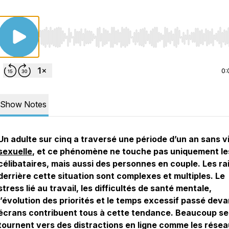
Use Left/Right to seek, Home/End to jump to start o
0:
Show Notes
Un adulte sur cinq a traversé une période d’un an sans v
sexuelle
, et ce phénomène ne touche pas uniquement le
célibataires, mais aussi des personnes en couple. Les ra
derrière cette situation sont complexes et multiples. Le
stress lié au travail, les difficultés de santé mentale,
l’évolution des priorités et le temps excessif passé deva
écrans contribuent tous à cette tendance. Beaucoup se
tournent vers des distractions en ligne comme les rése