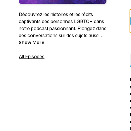
Découvrez les histoires et les récits
captivants des personnes LGBTQ+ dans
notre podcast passionnant. Plongez dans
des conversations sur des sujets aussi
variés que des histoires personnelles ou
Show More
des thèmes contemporains, tout en
honorant l'inclusion et en cultivant la prise
All Episodes
de conscience. Rejoignez-nous pour des
discussions stimulantes qui vont au-delà
des arcs-en-ciel, et savourez le spectre
complexe des vies LGBTQ+.