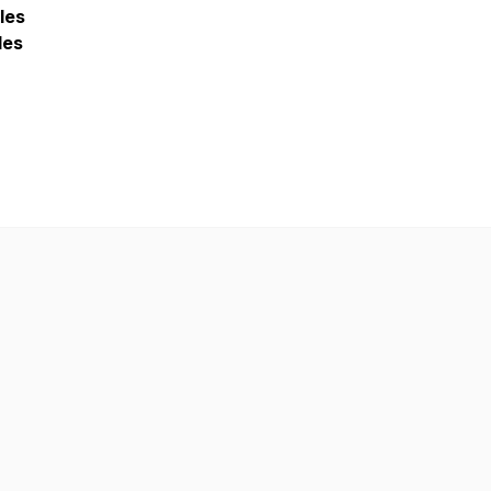
 les
les