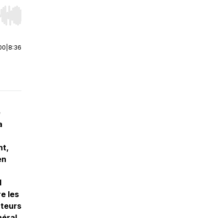
r end. Hold shift to jump forward or backward.
00
|
8:36
e
a
nt,
en
l
e les
cteurs
néral,