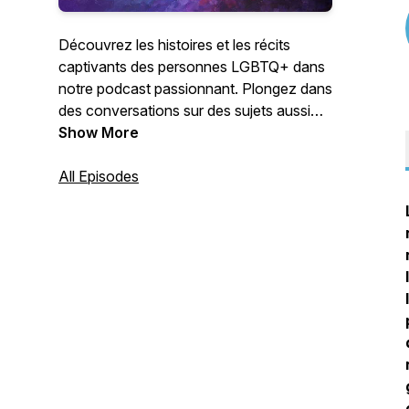
Découvrez les histoires et les récits
captivants des personnes LGBTQ+ dans
notre podcast passionnant. Plongez dans
des conversations sur des sujets aussi
variés que des histoires personnelles ou
Show More
des thèmes contemporains, tout en
honorant l'inclusion et en cultivant la prise
All Episodes
de conscience. Rejoignez-nous pour des
discussions stimulantes qui vont au-delà
des arcs-en-ciel, et savourez le spectre
complexe des vies LGBTQ+.