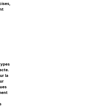
cises,
nt
otypes
xacte.
ur la
eur
nues
ment
s