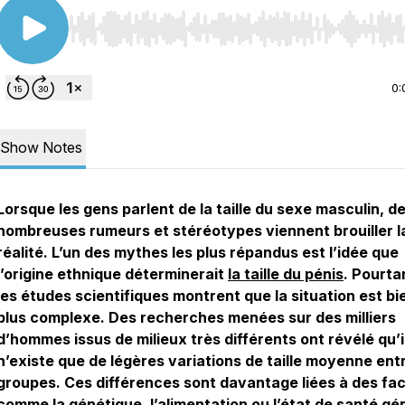
Use Left/Right to seek, Home/End to jump to start o
0:
Show Notes
Lorsque les gens parlent de la taille du sexe masculin, d
nombreuses rumeurs et stéréotypes viennent brouiller l
réalité. L’un des mythes les plus répandus est l’idée que
l’origine ethnique déterminerait
la taille du pénis
. Pourta
les études scientifiques montrent que la situation est bi
plus complexe. Des recherches menées sur des milliers
d’hommes issus de milieux très différents ont révélé qu’i
n’existe que de légères variations de taille moyenne entr
groupes. Ces différences sont davantage liées à des fa
comme la génétique, l’alimentation ou l’état de santé gé